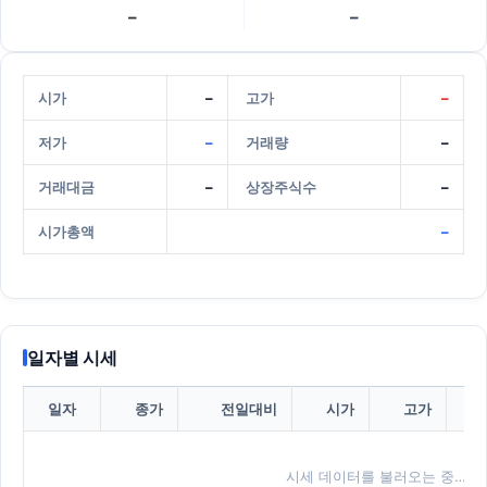
–
–
시가
–
고가
–
저가
–
거래량
–
거래대금
–
상장주식수
–
시가총액
–
일자별 시세
일자
종가
전일대비
시가
고가
시세 데이터를 불러오는 중…