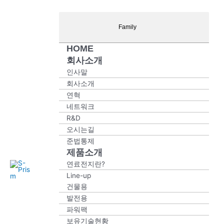
콘
Main
Main
Main
Main
Main
텐
Menu
Menu
Menu
Menu
Menu
츠
Family
로
HOME
건
회사소개
너
뛰
인사말
기
회사소개
연혁
네트워크
R&D
오시는길
준법통제
제품소개
연료전지란?
S-
Pris
m
Line-up
건물용
발전용
파워팩
보유기술현황