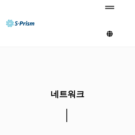
콘
텐
츠
S-
로
Pris
m
건
너
뛰
기
네트워크
│