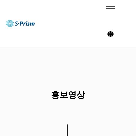
콘
텐
츠
S-
로
Pris
m
건
너
뛰
기
홍보영상
│