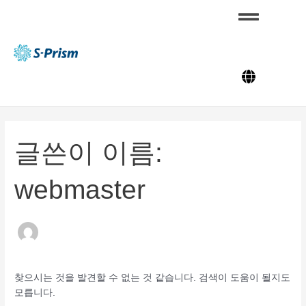
콘
검
텐
색
츠
대
S-
로
상
Pris
m
건
너
뛰
기
글쓴이 이름:
webmaster
찾으시는 것을 발견할 수 없는 것 같습니다. 검색이 도움이 될지도
모릅니다.