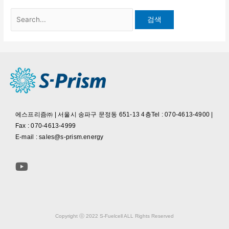
에스프리즘㈜ | 서울시 송파구 문정동 651-13 4층Tel : 070-4613-4900 |
Fax : 070-4613-4999
E-mail : sales@s-prism.energy
Copyright ⓒ 2022 S-Fuelcell ALL Rights Reserved