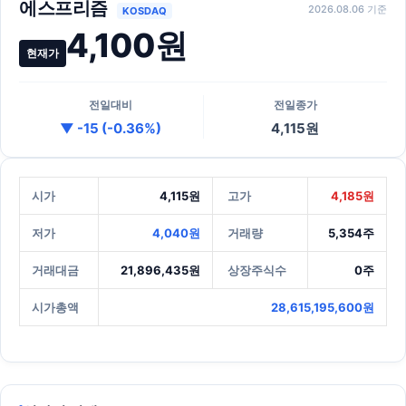
에스프리즘
2026.08.06 기준
KOSDAQ
4,100원
현재가
전일대비
전일종가
▼ -15 (-0.36%)
4,115원
시가
4,115원
고가
4,185원
저가
4,040원
거래량
5,354주
거래대금
21,896,435원
상장주식수
0주
시가총액
28,615,195,600원