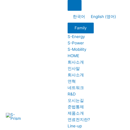
콘
Main
Main
Main
Main
Main
텐
Menu
Menu
Menu
Menu
Menu
츠
한국어
English
(
영어
)
로
Family
건
너
S-Energy
뛰
S-Power
기
S-Mobility
HOME
회사소개
인사말
회사소개
연혁
네트워크
R&D
오시는길
준법통제
제품소개
S-
Prism
연료전지란?
Line-up