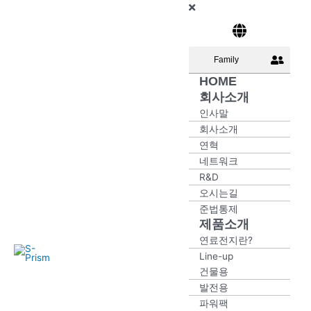
콘
Main
Main
Main
Main
Main
텐
Menu
Menu
Menu
Menu
Menu
츠
로
Family
건
HOME
너
회사소개
뛰
인사말
기
회사소개
연혁
네트워크
R&D
오시는길
준법통제
제품소개
연료전지란?
S-
Line-up
Prism
건물용
발전용
파워팩