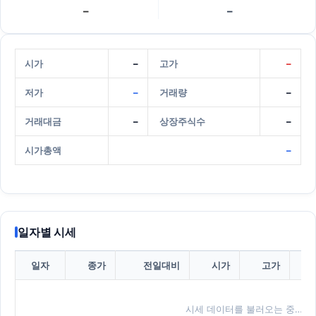
–
–
시가
–
고가
–
저가
–
거래량
–
거래대금
–
상장주식수
–
시가총액
–
일자별 시세
일자
종가
전일대비
시가
고가
시세 데이터를 불러오는 중…