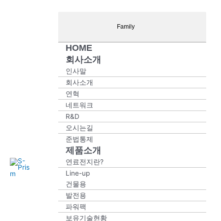
콘
Main
Main
Main
Main
Main
텐
Menu
Menu
Menu
Menu
Menu
츠
Family
로
HOME
건
회사소개
너
뛰
인사말
기
회사소개
연혁
네트워크
R&D
오시는길
준법통제
제품소개
연료전지란?
S-
Pris
m
Line-up
건물용
발전용
파워팩
보유기술현황